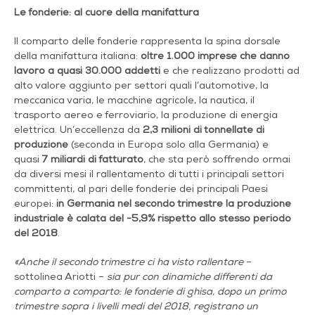
Le fonderie: al cuore della manifattura
Il comparto delle fonderie rappresenta la spina dorsale
della manifattura italiana:
oltre 1.000 imprese che danno
lavoro a quasi 30.000 addetti
e che
realizzano prodotti ad
alto valore aggiunto per settori quali l’automotive, la
meccanica varia, le macchine agricole, la nautica, il
trasporto aereo e ferroviario, la produzione di energia
elettrica. Un’eccellenza da
2,3 milioni di tonnellate di
produzione
(seconda in Europa solo alla Germania) e
quasi
7 miliardi di fatturato
, che sta però soffrendo ormai
da diversi mesi il rallentamento di tutti i principali settori
committenti, al pari delle fonderie dei principali Paesi
europei:
in Germania nel secondo trimestre la produzione
industriale è calata del -5,9% rispetto allo stesso periodo
del 2018
.
«Anche il secondo trimestre ci ha visto rallentare
–
sottolinea Ariotti –
sia pur con dinamiche differenti da
comparto a comparto: le fonderie di ghisa, dopo un primo
trimestre sopra i livelli medi del 2018, registrano un