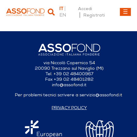
IT
Accedi
EN
Registrati
Dettaglio fonderia
via Niccolò Copernico 54
20090 Trezzano sul Naviglio (MI)
Tel. +39 02 48400967
Fax +39 02 48401282
info@assofond.it
Per problemi tecnici scrivere a
servizio@assofond.it
PRIVACY POLICY