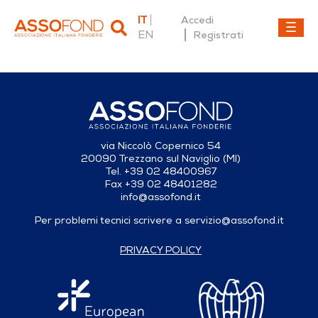
IT
Accedi
EN
Registrati
Dettaglio fonderia
via Niccolò Copernico 54
20090 Trezzano sul Naviglio (MI)
Tel. +39 02 48400967
Fax +39 02 48401282
info@assofond.it
Per problemi tecnici scrivere a
servizio@assofond.it
PRIVACY POLICY