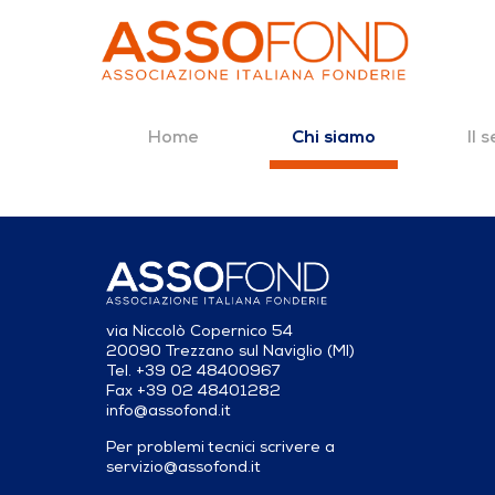
Home
Il 
Chi siamo
Dettaglio fonderia
Salta al contenuto
via Niccolò Copernico 54
20090 Trezzano sul Naviglio (MI)
Tel. +39 02 48400967
Fax +39 02 48401282
info@assofond.it
Per problemi tecnici scrivere a
servizio@assofond.it