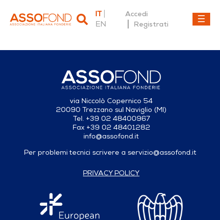
IT
Accedi
EN
Registrati
Dettaglio fonderia
via Niccolò Copernico 54
20090 Trezzano sul Naviglio (MI)
Tel. +39 02 48400967
Fax +39 02 48401282
info@assofond.it
Per problemi tecnici scrivere a
servizio@assofond.it
PRIVACY POLICY