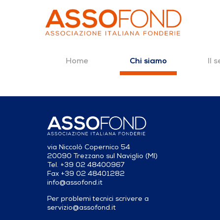
Home
Il 
Chi siamo
Dettaglio fonderia
Salta al contenuto
via Niccolò Copernico 54
20090 Trezzano sul Naviglio (MI)
Tel. +39 02 48400967
Fax +39 02 48401282
info@assofond.it
Per problemi tecnici scrivere a
servizio@assofond.it