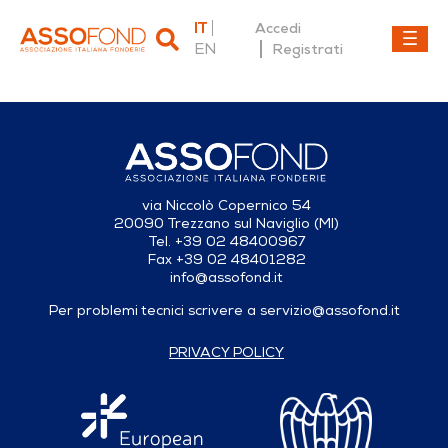
IT
Accedi
EN
Registrati
Dettaglio fonderia
via Niccolò Copernico 54
20090 Trezzano sul Naviglio (MI)
Tel. +39 02 48400967
Fax +39 02 48401282
info@assofond.it
Per problemi tecnici scrivere a
servizio@assofond.it
PRIVACY POLICY