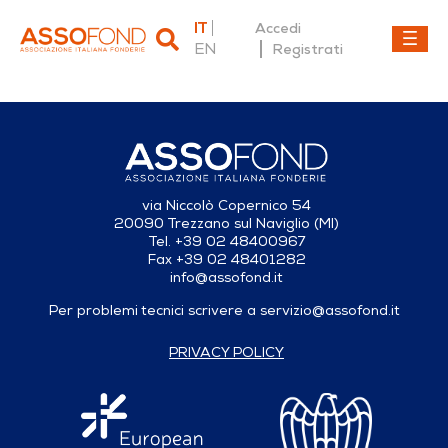
IT
Accedi
EN
Registrati
Dettaglio fonderia
via Niccolò Copernico 54
20090 Trezzano sul Naviglio (MI)
Tel. +39 02 48400967
Fax +39 02 48401282
info@assofond.it
Per problemi tecnici scrivere a
servizio@assofond.it
PRIVACY POLICY