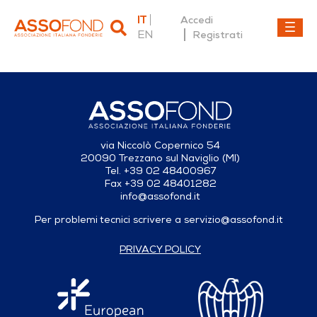
IT
Accedi
EN
Registrati
Dettaglio fonderia
via Niccolò Copernico 54
20090 Trezzano sul Naviglio (MI)
Tel. +39 02 48400967
Fax +39 02 48401282
info@assofond.it
Per problemi tecnici scrivere a
servizio@assofond.it
PRIVACY POLICY