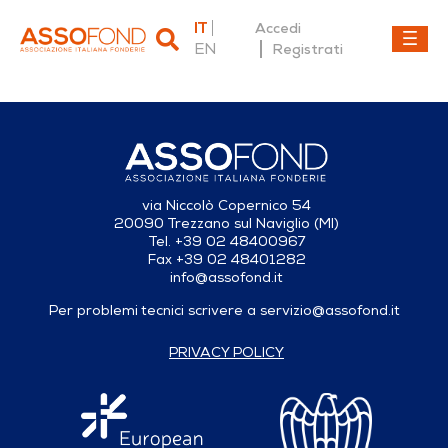
IT
Accedi
EN
Registrati
Dettaglio fonderia
via Niccolò Copernico 54
20090 Trezzano sul Naviglio (MI)
Tel. +39 02 48400967
Fax +39 02 48401282
info@assofond.it
Per problemi tecnici scrivere a
servizio@assofond.it
PRIVACY POLICY