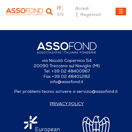
IT
Accedi
EN
Registrati
Dettaglio fonderia
via Niccolò Copernico 54
20090 Trezzano sul Naviglio (MI)
Tel. +39 02 48400967
Fax +39 02 48401282
info@assofond.it
Per problemi tecnici scrivere a
servizio@assofond.it
PRIVACY POLICY