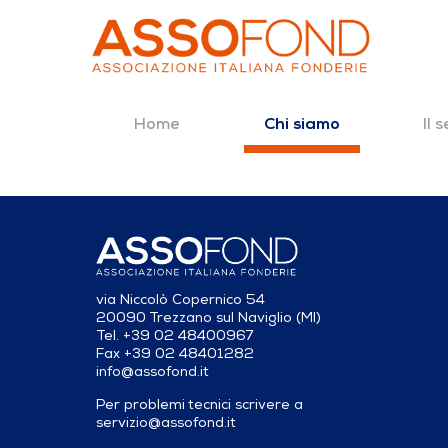
Home
Il 
Chi siamo
Dettaglio fonderia
Salta al contenuto
via Niccolò Copernico 54
20090 Trezzano sul Naviglio (MI)
Tel. +39 02 48400967
Fax +39 02 48401282
info@assofond.it
Per problemi tecnici scrivere a
servizio@assofond.it