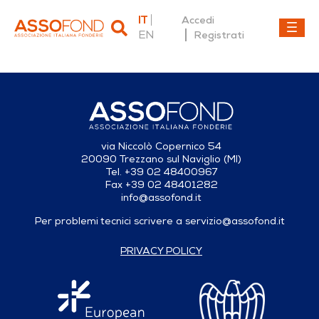
IT
Accedi
EN
Registrati
Dettaglio fonderia
via Niccolò Copernico 54
20090 Trezzano sul Naviglio (MI)
Tel. +39 02 48400967
Fax +39 02 48401282
info@assofond.it
Per problemi tecnici scrivere a
servizio@assofond.it
PRIVACY POLICY