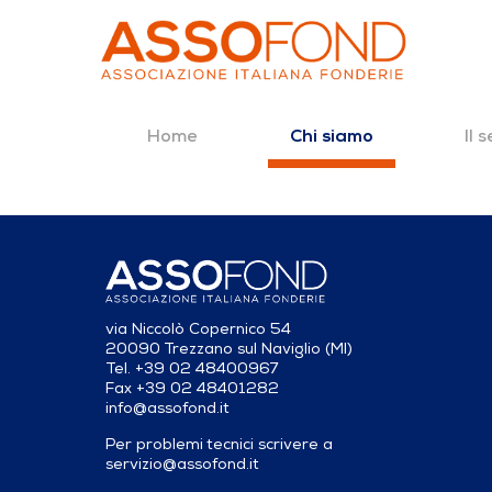
Home
Il 
Chi siamo
Dettaglio fonderia
Salta al contenuto
via Niccolò Copernico 54
20090 Trezzano sul Naviglio (MI)
Tel. +39 02 48400967
Fax +39 02 48401282
info@assofond.it
Per problemi tecnici scrivere a
servizio@assofond.it