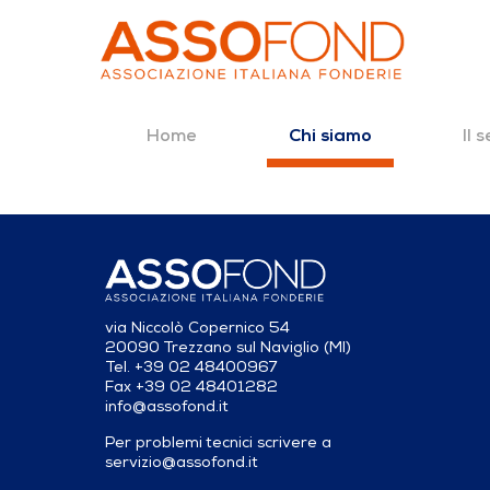
Home
Il 
Chi siamo
Dettaglio fonderia
Salta al contenuto
via Niccolò Copernico 54
20090 Trezzano sul Naviglio (MI)
Tel. +39 02 48400967
Fax +39 02 48401282
info@assofond.it
Per problemi tecnici scrivere a
servizio@assofond.it