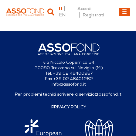
IT
Accedi
EN
Registrati
Dettaglio fonderia
via Niccolò Copernico 54
20090 Trezzano sul Naviglio (MI)
Tel. +39 02 48400967
Fax +39 02 48401282
info@assofond.it
Per problemi tecnici scrivere a
servizio@assofond.it
PRIVACY POLICY