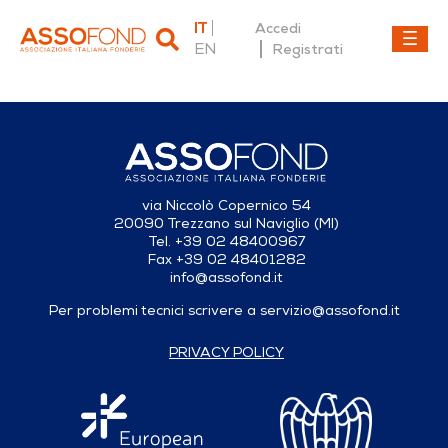
IT
Accedi
EN
Registrati
Dettaglio fonderia
via Niccolò Copernico 54
20090 Trezzano sul Naviglio (MI)
Tel. +39 02 48400967
Fax +39 02 48401282
info@assofond.it
Per problemi tecnici scrivere a
servizio@assofond.it
PRIVACY POLICY