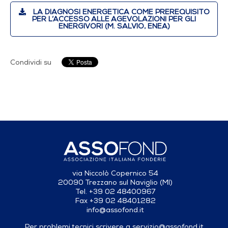
LA DIAGNOSI ENERGETICA COME PREREQUISITO
PER L’ACCESSO ALLE AGEVOLAZIONI PER GLI
ENERGIVORI (M. SALVIO, ENEA)
Condividi su
via Niccolò Copernico 54
20090 Trezzano sul Naviglio (MI)
Tel. +39 02 48400967
Fax +39 02 48401282
info@assofond.it
Per problemi tecnici scrivere a
servizio@assofond.it