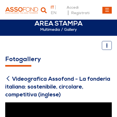
IT
Accedi
EN
Registrati
AREA STAMPA
Multimedia
Gallery
Videografica Assofond - La f
Fotogallery
Videografica Assofond - La fonderia
italiana: sostenibile, circolare,
competitiva (inglese)