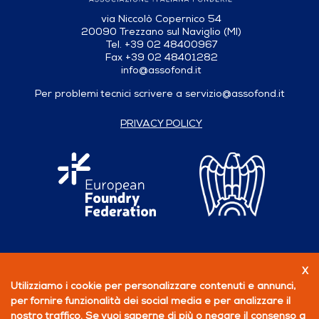
via Niccolò Copernico 54
20090 Trezzano sul Naviglio (MI)
Tel. +39 02 48400967
Fax +39 02 48401282
info@assofond.it
Per problemi tecnici scrivere a
servizio@assofond.it
PRIVACY POLICY
X
Seguici su
Utilizziamo i cookie per personalizzare contenuti e annunci,
per fornire funzionalità dei social media e per analizzare il
PERCHÉ ASSOCIARSI
nostro traffico. Se vuoi saperne di più o negare il consenso a