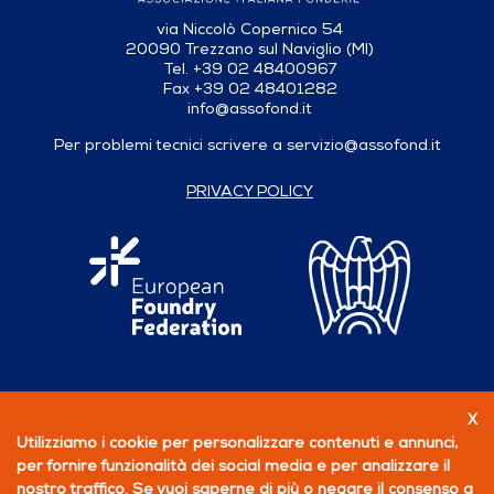
via Niccolò Copernico 54
20090 Trezzano sul Naviglio (MI)
Tel. +39 02 48400967
Fax +39 02 48401282
info@assofond.it
Per problemi tecnici scrivere a
servizio@assofond.it
PRIVACY POLICY
X
Seguici su
Utilizziamo i cookie per personalizzare contenuti e annunci,
per fornire funzionalità dei social media e per analizzare il
PERCHÉ ASSOCIARSI
nostro traffico. Se vuoi saperne di più o negare il consenso a