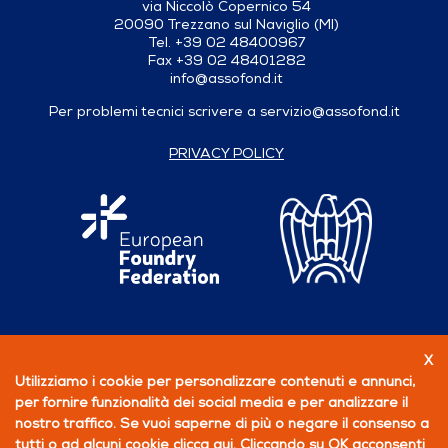
via Niccolò Copernico 54
20090 Trezzano sul Naviglio (MI)
Tel. +39 02 48400967
Fax +39 02 48401282
info@assofond.it
Per problemi tecnici scrivere a
servizio@assofond.it
PRIVACY POLICY
X
Seguici su
Utilizziamo i cookie per personalizzare contenuti e annunci,
per fornire funzionalità dei social media e per analizzare il
PERCHÉ ASSOCIARSI
nostro traffico. Se vuoi saperne di più o negare il consenso a
tutti o ad alcuni cookie
clicca qui
. Cliccando su OK acconsenti