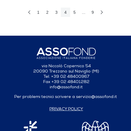
1
2
3
4
5
...
9
Pagina Precedente
Pagina Seguent
Pagina
Pagina
Pagina
Pagina
Pagina
Pagine intermedie Use TA
Pagina
via Niccolò Copernico 54
20090 Trezzano sul Naviglio (MI)
Tel. +39 02 48400967
Fax +39 02 48401282
info@assofond.it
Per problemi tecnici scrivere a
servizio@assofond.it
PRIVACY POLICY