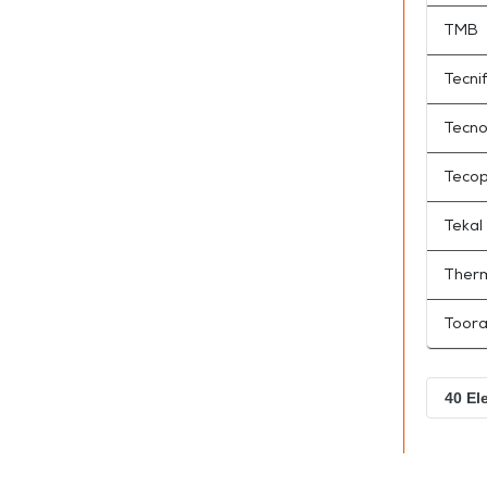
TMB
Tecni
Tecno
Tecop
Tekal
Ther
Toora
40 El