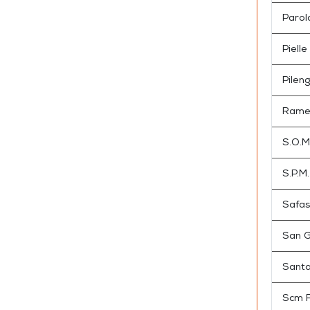
Parol
Pielle
Pilen
Rame
S.O.M
S.P.M
Safas
San G
Santa
Scm F