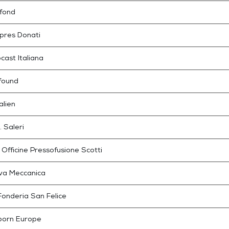
fond
pres Donati
cast Italiana
found
lien
. Saleri
 Officine Pressofusione Scotti
va Meccanica
onderia San Felice
born Europe