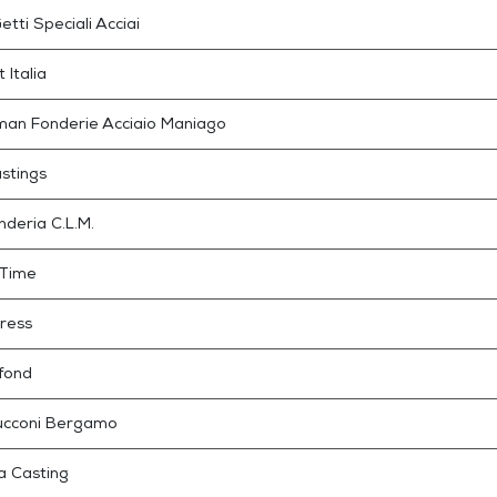
tti Speciali Acciai
 Italia
man Fonderie Acciaio Maniago
astings
nderia C.L.M.
 Time
ress
fond
ucconi Bergamo
 Casting