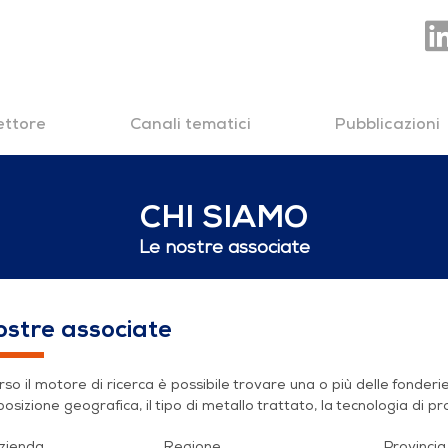
settore
Canali tematici
Pubblicazioni
CHI SIAMO
Le nostre associate
te
ostre associate
so il motore di ricerca è possibile trovare una o più delle fonder
 posizione geografica, il tipo di metallo trattato, la tecnologia di pr
zienda
Regione
Provincia