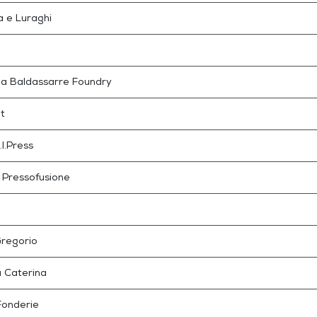
a e Luraghi
ga Baldassarre Foundry
t
.I.Press
. Pressofusione
regorio
 Caterina
onderie