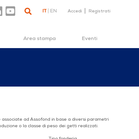
IT
EN
Accedi
Registrati
Area stampa
Eventi
ie associate ad Assofond in base a diversi parametri
oduzione o la classe di peso dei getti realizzati.
Tipo fonderia