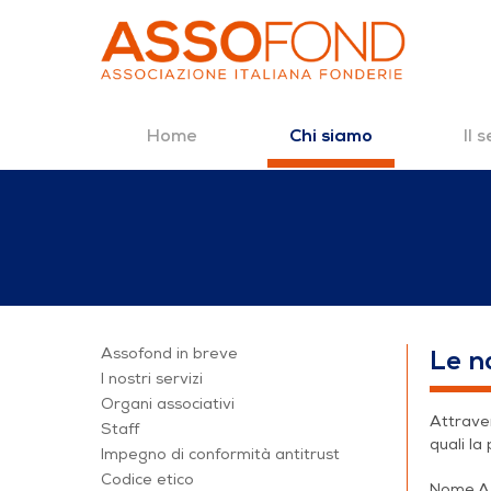
Home
Il 
Chi siamo
Salta al contenuto
Le nostre associa
Assofond in breve
Le n
I nostri servizi
Organi associativi
Attraver
Staff
quali la
Impegno di conformità antitrust
Codice etico
Nome A