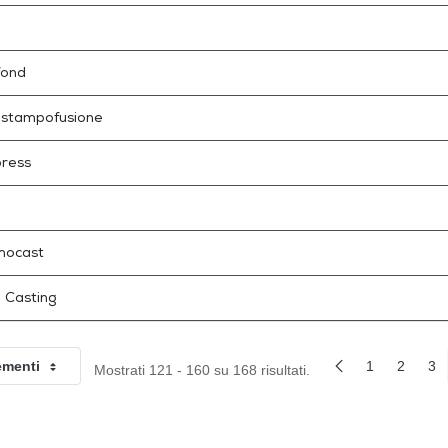
fond
stampofusione
ress
mocast
 Casting
ementi
1
2
3
Mostrati 121 - 160 su 168 risultati.
Per pagina
Pagina Precedent
Pagina
Pagina
Pa