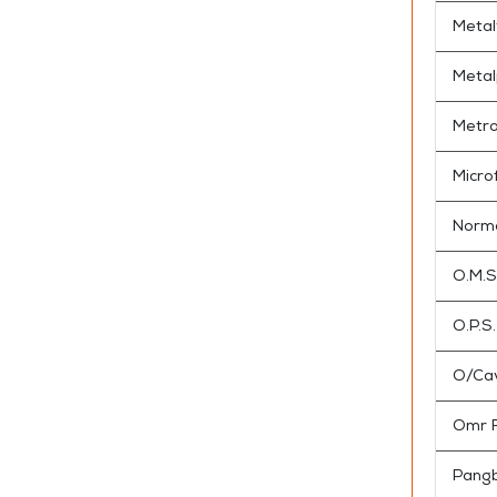
Metal
Metal
Metro
Micro
Norma
O.M.S
O.P.S.
O/Ca
Omr F
Pang