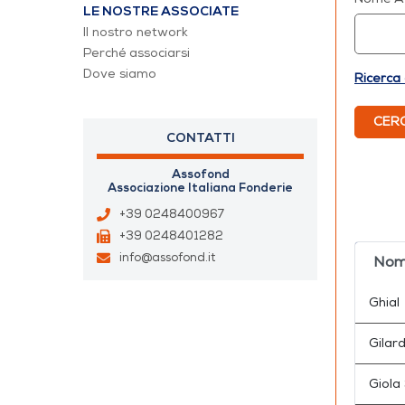
LE NOSTRE ASSOCIATE
Il nostro network
Perché associarsi
Dove siamo
Ricerca
CER
CONTATTI
Assofond
Associazione Italiana Fonderie
+39 0248400967
+39 0248401282
info@assofond.it
Nom
Ghial
Gilard
Giola