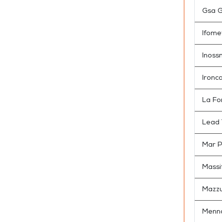
Gsa Ge
Ifomet
Inoss
Ironc
La Fo
Lead
Mar P
Massi
Mazz
Menna