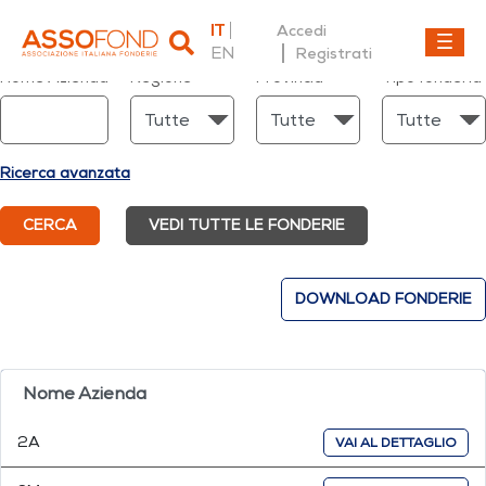
IT
Accedi
EN
Registrati
Dettaglio fonderia
Nome Azienda
Regione
Provincia
Tipo fonderia
Ricerca avanzata
CERCA
VEDI TUTTE LE FONDERIE
DOWNLOAD FONDERIE
Nome Azienda
2A
VAI AL DETTAGLIO