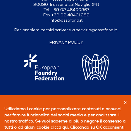
20090 Trezzano sul Naviglio (MI)
Tel. +39 02 48400967
Fax +39 02 48401282
info@assofond.it
Per problemi tecnici scrivere a
servizio@assofond.it
PRIVACY POLICY
X
Seguici su
Utilizziamo i cookie per personalizzare contenuti e annunci,
per fornire funzionalità dei social media e per analizzare il
PERCHÉ ASSOCIARSI
nostro traffico. Se vuoi saperne di più o negare il consenso a
tutti o ad alcuni cookie
clicca qui
. Cliccando su OK acconsenti