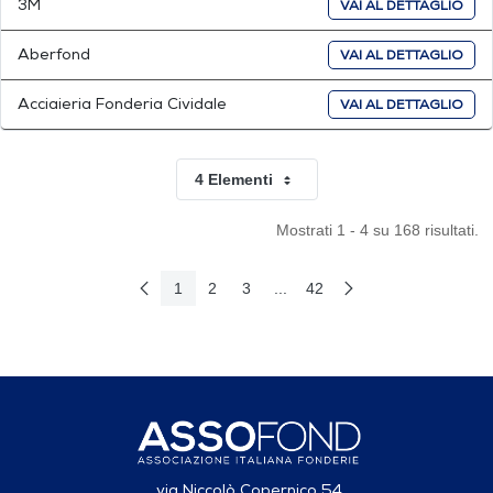
3M
VAI AL DETTAGLIO
Aberfond
VAI AL DETTAGLIO
Acciaieria Fonderia Cividale
VAI AL DETTAGLIO
4 Elementi
Per pagina
Mostrati 1 - 4 su 168 risultati.
1
2
3
...
42
Pagina Precedente
Pagina Seguente
Pagina
Pagina
Pagina
Pagine intermedie Use TAB to 
Pagina
via Niccolò Copernico 54