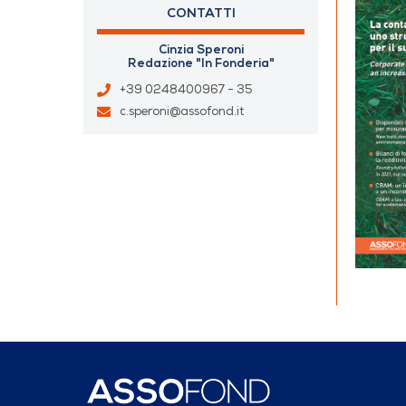
CONTATTI
Cinzia Speroni
Redazione "In Fonderia"
+39 0248400967 - 35
c.speroni@assofond.it