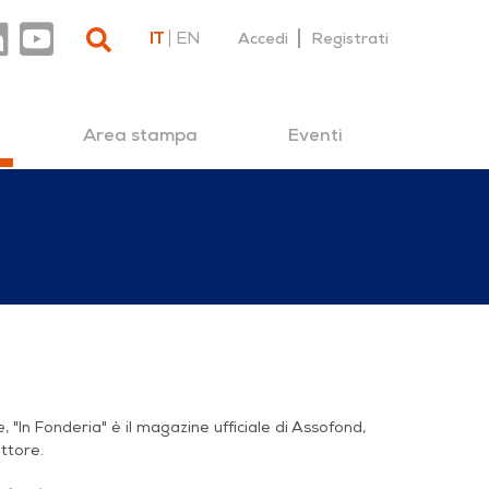
IT
EN
Accedi
Registrati
Area stampa
Eventi
"In Fonderia" è il magazine ufficiale di Assofond,
ettore.