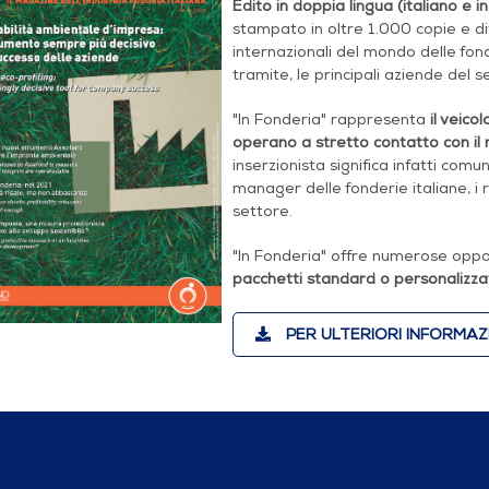
Edito in doppia lingua (italiano e i
stampato in oltre 1.000 copie e div
internazionali del mondo delle fond
tramite, le principali aziende del 
"In Fonderia" rappresenta
il veico
operano a stretto contatto con il 
inserzionista significa infatti comu
manager delle fonderie italiane, i r
settore.
"In Fonderia" offre numerose opportu
pacchetti standard o personalizzat
PER ULTERIORI INFORMAZIO