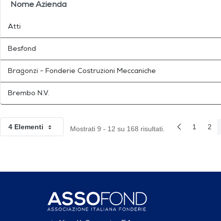
Nome Azienda
Atti
Besfond
Bragonzi - Fonderie Costruzioni Meccaniche
Brembo N.V.
4 Elementi
1
2
Mostrati 9 - 12 su 168 risultati.
Per pagina
Pagina Preced
Pagina
Pag