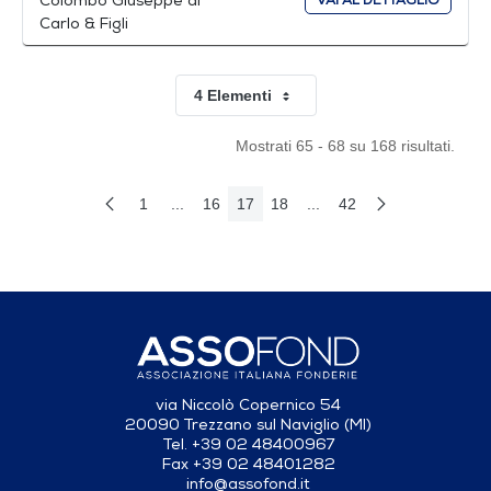
Colombo Giuseppe di
VAI AL DETTAGLIO
Carlo & Figli
4 Elementi
Per pagina
Mostrati 65 - 68 su 168 risultati.
1
...
16
17
18
...
42
Pagina Precedente
Pagina Seguent
Pagina
Pagine intermedie Use TAB to navigate.
Pagina
Pagina
Pagina
Pagine intermedie Use TA
Pagina
via Niccolò Copernico 54
20090 Trezzano sul Naviglio (MI)
Tel. +39 02 48400967
Fax +39 02 48401282
info@assofond.it