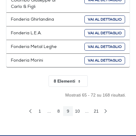
Colombo Giuseppe di
VAI AL DETTAGLIO
Carlo & Figli
Fonderia Ghirlandina
VAI AL DETTAGLIO
Fonderia L.E.A.
VAI AL DETTAGLIO
Fonderia Metal Leghe
VAI AL DETTAGLIO
Fonderia Morini
VAI AL DETTAGLIO
8 Elementi
Per pagina
Mostrati 65 - 72 su 168 risultati.
1
...
8
9
10
...
21
Pagina Precedente
Pagina Seguent
Pagina
Pagine intermedie Use TAB to navigate.
Pagina
Pagina
Pagina
Pagine intermedie Use TA
Pagina