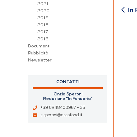
2021
In
2020
2019
2018
2017
2016
Documenti
Pubblicità
Newsletter
CONTATTI
Cinzia Speroni
Redazione "In Fonderia"
+39 0248400967 - 35
c.speroni@assofond.it