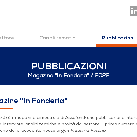
settore
Canali tematici
Pubblicazioni
PUBBLICAZIONI
Magazine "In Fonderia"
2022
22
zine "In Fonderia"
eria
è il magazine bimestrale di Assofond: una pubblicazione inte
e, interviste, analisi tecniche e novità dal settore. Il primo numero 
zione del precedente house organ
Industria Fusoria
.