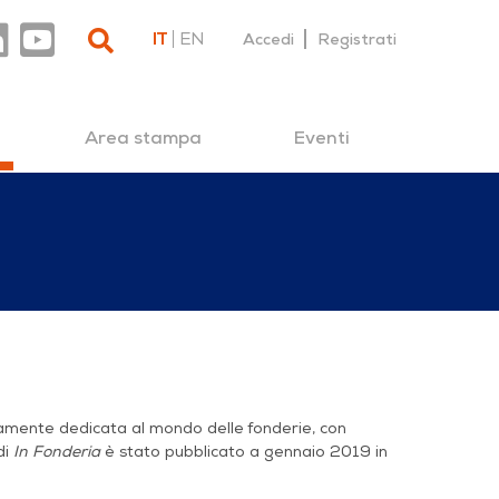
IT
EN
Accedi
Registrati
Area stampa
Eventi
ramente dedicata al mondo delle fonderie, con
di
In Fonderia
è stato pubblicato a gennaio 2019 in