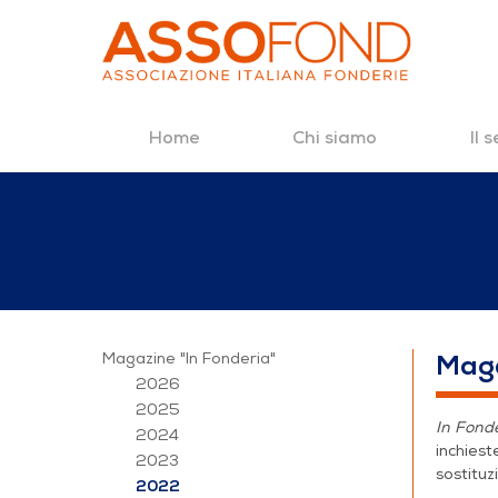
Home
Chi siamo
Il 
Salta al contenuto
In Fonderia 1/20
Magazine "In Fonderia"
Maga
2026
2025
In Fond
2024
inchiest
2023
sostitu
2022