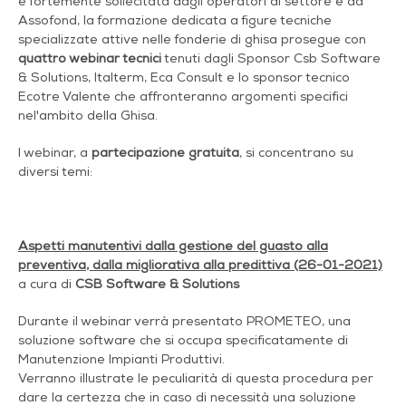
e fortemente sollecitata dagli operatori di settore e da
Assofond, la formazione dedicata a figure tecniche
specializzate attive nelle fonderie di ghisa prosegue con
quattro webinar tecnici
tenuti dagli Sponsor Csb Software
& Solutions, Italterm, Eca Consult e lo sponsor tecnico
Ecotre Valente che affronteranno argomenti specifici
nel'ambito della Ghisa.
I webinar, a
partecipazione gratuita
, si concentrano su
diversi temi:
Aspetti manutentivi dalla gestione del guasto alla
preventiva, dalla migliorativa alla predittiva (26-01-2021)
a cura di
CSB Software & Solutions
Durante il webinar verrà presentato PROMETEO, una
soluzione software che si occupa specificatamente di
Manutenzione Impianti Produttivi.
Verranno illustrate le peculiarità di questa procedura per
dare la certezza che in caso di necessità una soluzione