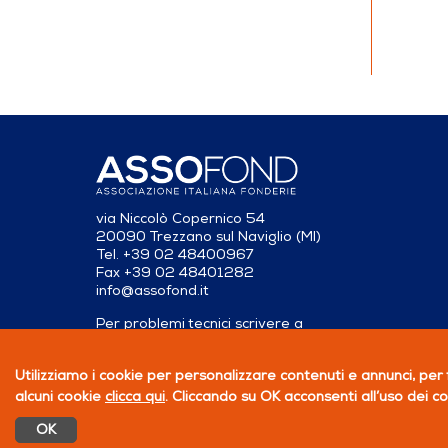
via Niccolò Copernico 54
20090 Trezzano sul Naviglio (MI)
Tel. +39 02 48400967
Fax +39 02 48401282
info@assofond.it
Per problemi tecnici scrivere a
servizio@assofond.it
Utilizziamo i cookie per personalizzare contenuti e annunci, per f
alcuni cookie
clicca qui
. Cliccando su OK acconsenti all’uso dei co
PRIVACY POLICY
OK