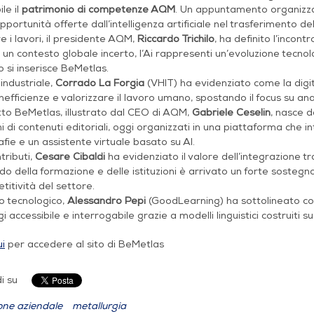
le il
patrimonio di competenze AQM
. Un appuntamento organizzat
opportunità offerte dall’intelligenza artificiale nel trasferimento de
e i lavori, il presidente AQM,
Riccardo Trichilo
, ha definito l’incon
 un contesto globale incerto, l’Ai rappresenti un’evoluzione tecnolo
 si inserisce BeMetlas.
 industriale,
Corrado La Forgia
(VHIT) ha evidenziato come la digi
inefficienze e valorizzare il lavoro umano, spostando il focus su ana
tto BeMetlas, illustrato dal CEO di AQM,
Gabriele Ceselin
, nasce d
i di contenuti editoriali, oggi organizzati in una piattaforma che 
fie e un assistente virtuale basato su AI.
ntributi,
Cesare Cibaldi
ha evidenziato il valore dell’integrazione t
o della formazione e delle istituzioni è arrivato un forte sostegno 
titività del settore.
o tecnologico,
Alessandro Pepi
(GoodLearning) ha sottolineato com
i accessibile e interrogabile grazie a modelli linguistici costruiti su
ui
per accedere al sito di BeMetlas
i su
one aziendale
metallurgia