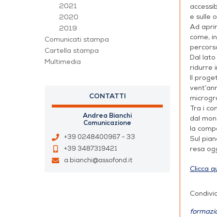
2021
accessibi
e sulle 
2020
Ad aprir
2019
come, in
Comunicati stampa
percorso
Cartella stampa
Dal lato
Multimedia
ridurre 
Il proge
vent’ann
CONTATTI
microgra
Tra i co
Andrea Bianchi
dal mond
Comunicazione
la compe
+39 0248400967 - 33
Sul pian
resa ogg
+39 3487319421
a.bianchi@assofond.it
Clicca q
Condivid
formazi