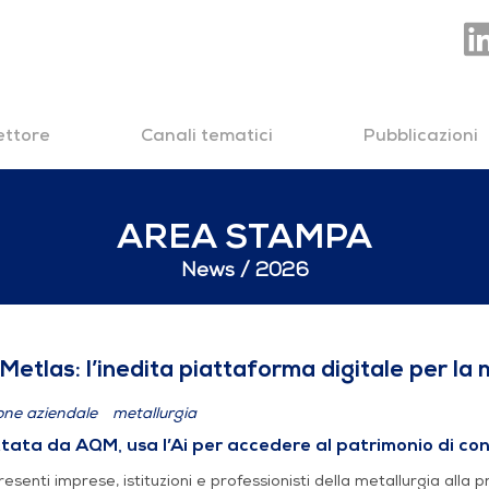
settore
Canali tematici
Pubblicazioni
AREA STAMPA
News
2026
ta piattaforma digitale
etlas: l’inedita piattaforma digitale per la 
one aziendale
metallurgia
tata da AQM, usa l’Ai per accedere al patrimonio di co
esenti imprese, istituzioni e professionisti della metallurgia alla 