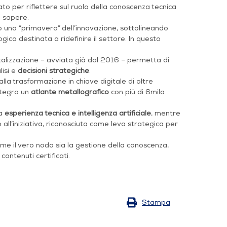
o per riflettere sul ruolo della conoscenza tecnica
l sapere.
tro una “primavera” dell’innovazione, sottolineando
gica destinata a ridefinire il settore. In questo
talizzazione – avviata già dal 2016 – permetta di
lisi e
decisioni strategiche
.
alla trasformazione in chiave digitale di oltre
integra un
atlante metallografico
con più di 6mila
ra
esperienza tecnica e intelligenza artificiale
, mentre
all’iniziativa, riconosciuta come leva strategica per
e il vero nodo sia la gestione della conoscenza,
 contenuti certificati.
Stampa