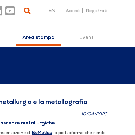
IT
EN
Accedi
Registrati
Eventi
Area stampa
 per la metallurgia e 
metallurgia e la metallografia
10/04/2026
noscenze metallurgiche
presentazione di
BeMetlas
, la piattaforma che rende