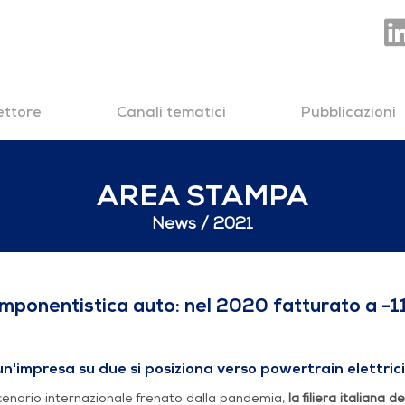
settore
Canali tematici
Pubblicazioni
AREA STAMPA
News
2021
auto: nel 2020 fattura
mponentistica auto: nel 2020 fatturato a -1
n'impresa su due si posiziona verso powertrain elettrici 
cenario internazionale frenato dalla pandemia,
la filiera italiana