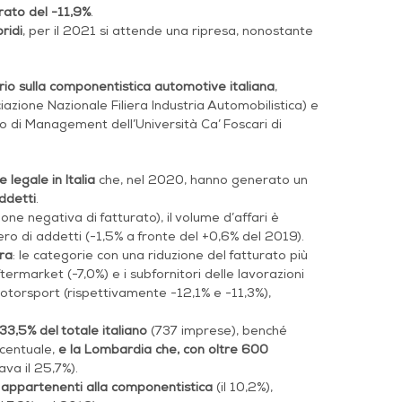
urato del -11,9%
.
ridi
, per il 2021 si attende una ripresa, nonostante
io sulla componentistica automotive italiana
,
azione Nazionale Filiera Industria Automobilistica) e
o di Management dell’Università Ca’ Foscari di
legale in Italia
che, nel 2020, hanno generato un
ddetti
.
ne negativa di fatturato), il volume d’affari è
ro di addetti (-1,5% a fronte del +0,6% del 2019).
era
: le categorie con una riduzione del fatturato più
termarket (-7,0%) e i subfornitori delle lavorazioni
l motorsport (rispettivamente -12,1% e -11,3%),
33,5% del totale italiano
(737 imprese), benché
rcentuale,
e la Lombardia che, con oltre 600
va il 25,7%).
 appartenenti alla componentistica
(il 10,2%),