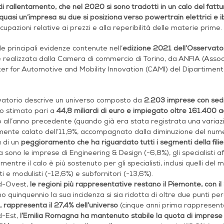
di rallentamento, che nel 2020 si sono tradotti in un calo del fatt
quasi un’impresa su due si posiziona verso powertrain elettrici e ib
cupazioni relative ai prezzi e alla reperibilità delle materie prime.
e principali evidenze contenute nell’
edizione 2021 dell’Osservator
 realizzata dalla Camera di commercio di Torino, da ANFIA (Associ
er for Automotive and Mobility Innovation (CAMI) del Dipartiment
.
vatorio descrive un universo composto da
2.203 imprese con sede 
to stimato pari a
44,8 miliardi di euro e impiegato oltre 161.400 a
 all’anno precedente (quando già era stata registrata una variazio
mente calato dell’11,9%, accompagnato dalla diminuzione del nume
a di un
peggioramento che ha riguardato tutti i segmenti della fili
sono le imprese di Engineering & Design (-6,8%), gli specialisti af
 mentre il calo è più sostenuto per gli specialisti, inclusi quelli de
ti e modulisti (-12,6%) e subfornitori (-13,6%).
d-Ovest,
le regioni più rappresentative restano il Piemonte, con il 
imo quinquennio la sua incidenza si sia ridotta di oltre due punti pe
 rappresenta il 27,4% dell’universo
(cinque anni prima rappresenta
d-Est,
l’Emilia Romagna ha mantenuto stabile la quota di imprese