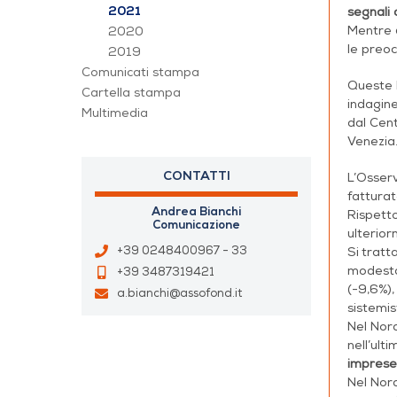
2021
segnali 
Mentre
2020
le preoc
2019
Comunicati stampa
Queste l
Cartella stampa
indagine
Multimedia
dal Cent
Venezia
CONTATTI
L’Osser
fattura
Andrea Bianchi
Rispetto
Comunicazione
ulterior
+39 0248400967 - 33
Si tratt
modesta 
+39 3487319421
(-9,6%),
a.bianchi@assofond.it
sistemis
Nel Nor
nell’ult
imprese,
Nel Nor