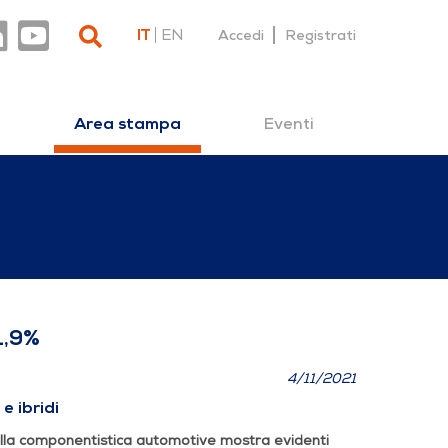
IT
EN
Accedi
Registrati
Eventi
Area stampa
to a -11,9%
1,9%
4/11/2021
e ibridi
 della componentistica automotive mostra evidenti