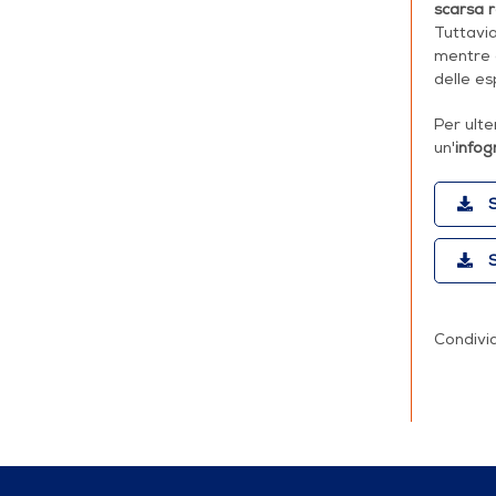
scarsa r
Tuttavia
mentre è
delle es
Per ulte
un'
infog
S
S
Condivid