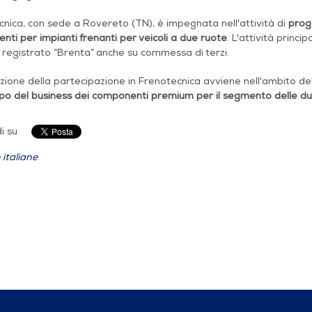
nica, con sede a Rovereto (TN), è impegnata nell'attività di
prog
ti per impianti frenanti per veicoli a due ruote
. L'attività princi
registrato “Brenta” anche su commessa di terzi.
izione della partecipazione in Frenotecnica avviene nell'ambito de
uppo del business dei componenti premium per il segmento delle d
i su
 italiane