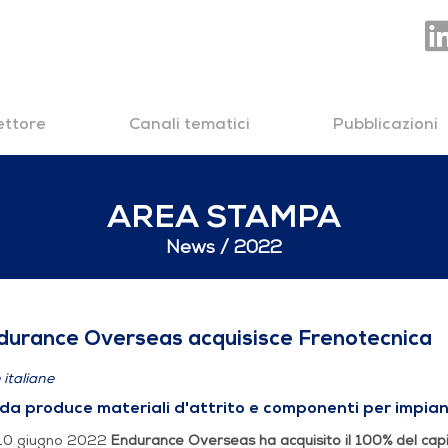
settore
Canali tematici
Pubblicazioni
AREA STAMPA
News
2022
as acquisisce Frenot
durance Overseas acquisisce Frenotecnica
 italiane
nda produce materiali d'attrito e componenti per impian
 10 giugno 2022
Endurance Overseas ha acquisito il 100% del capi