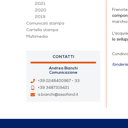
2021
Frenotec
2020
componen
2019
marchio 
Comunicati stampa
Cartella stampa
L'acquis
Multimedia
lo svil
Condivid
CONTATTI
fonderie
Andrea Bianchi
Comunicazione
+39 0248400967 - 33
+39 3487319421
a.bianchi@assofond.it