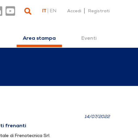
IT
EN
Accedi
Registrati
Eventi
Area stampa
ecnica
14/07/2022
ti frenanti
tale di Frenotecnica Srl
.