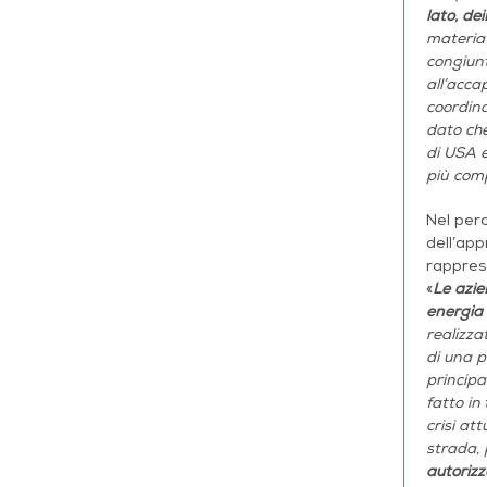
lato, dei
materia 
congiunt
all’acca
coordina
dato ch
di USA e
più comp
Nel perc
dell’app
rapprese
«
Le azie
energia 
realizza
di una p
principa
fatto in
crisi at
strada, 
autorizz