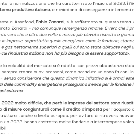
te la normalizzazione che ha caratterizzato l’inizio del 2023,
i m
istema produttivo italiano
, e richiedono di conseguenza interventi n
dente di Assofond,
Fabio Zanardi
, si è soffermato su questo tema: 
iarato Zanardi –
ma comunque l’emergenza rimane. È vero che il pr
nto vero che è oltre due volte e mezzo più elevato rispetto a genn
: le imprese, soprattutto quelle energivore come le fonderie, stann
a e gas nettamente superiori a quelli cui sono state abituate negli u
cui l’industria italiana non ha più bisogno di essere supportata
».
 la volatilità del mercato si è ridotta, con prezzi abbastanza stabi
sempre creare nuovi scossoni, come accaduto un anno fa con l’inv
 –
senza considerare che questa dinamica inflattiva si è ormai estesa
zi delle commodity energetiche proseguono invece per le fonderie i ri
oni esterne
».
n
2022 molto difficile, che però le imprese del settore sono riuscit
 di misure congiunturali come il credito d’imposta
per l’acquisto 
trutturali, anche a livello europeo, per evitare di ritrovarsi nuovam
inizio 2022, hanno costretto molte fonderie a interrompere volon
bili.