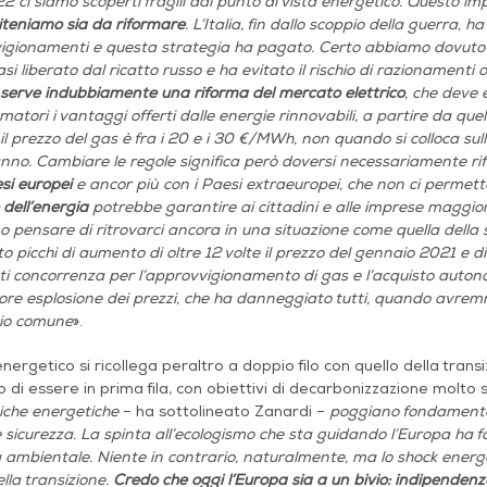
2 ci siamo scoperti fragili dal punto di vista energetico. Questo i
iteniamo sia da riformare
. L’Italia, fin dallo scoppio della guerra, h
gionamenti e questa strategia ha pagato. Certo abbiamo dovuto so
asi liberato dal ricatto russo e ha evitato il rischio di razionamenti o
serve indubbiamente una riforma del mercato elettrico
, che deve 
matori i vantaggi offerti dalle energie rinnovabili, a partire da quell
l prezzo del gas è fra i 20 e i 30 €/MWh, non quando si colloca sul
nno. Cambiare le regole significa però doversi necessariamente rif
esi europei
e ancor più con i Paesi extraeuropei, che non ci permet
dell’energia
potrebbe garantire ai cittadini e alle imprese maggiore
 pensare di ritrovarci ancora in una situazione come quella della 
o picchi di aumento di oltre 12 volte il prezzo del gennaio 2021 e di c
ti concorrenza per l’approvvigionamento di gas e l’acquisto autono
iore esplosione dei prezzi, che ha danneggiato tutti, quando avremm
io comune
».
energetico si ricollega peraltro a doppio filo con quello della trans
o di essere in prima fila, con obiettivi di decarbonizzazione molto 
tiche energetiche
– ha sottolineato Zanardi –
poggiano fondamentalm
e sicurezza. La spinta all’ecologismo che sta guidando l’Europa ha fa
 ambientale. Niente in contrario, naturalmente, ma lo shock energe
lla transizione.
Credo che oggi l’Europa sia a un bivio: indipenden