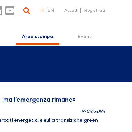
IT
EN
Accedi
Registrati
Eventi
Area stampa
co è finito, ma l’emerg
ito, ma l’emergenza rimane»
2/03/2023
rcati energetici e sulla transizione green