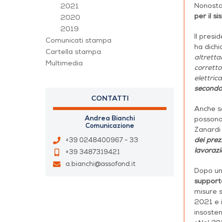
Nonostan
2021
per il s
2020
2019
Il presi
Comunicati stampa
ha dich
Cartella stampa
altretta
Multimedia
corretto
elettric
secondo 
CONTATTI
Anche se
Andrea Bianchi
possono 
Comunicazione
Zanardi
dei prez
+39 0248400967 - 33
lavorazi
+39 3487319421
a.bianchi@assofond.it
Dopo u
supporto
misure s
2021 e 
insosteni