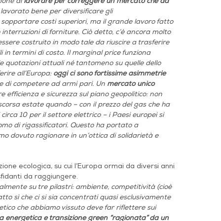
mpone di
lavorare per correggere un mercato che da
a lavorato bene per diversificare gli
pportare costi superiori, ma il grande lavoro fatto
 interruzioni di forniture. Ciò detto, c’è ancora molto
essere costruito in modo tale da riuscire a trasferire
i in termini di costo. Il marginal price funziona
le quotazioni attuali né tantomeno su quelle dello
erire all’Europa:
oggi ci sono fortissime asimmetrie
te di competere ad armi pari. Un
mercato unico
 efficienza e sicurezza sul piano geopolitico: non
scorsa estate quando – con il prezzo del gas che ha
irca 10 per il settore elettrico – i Paesi europei si
mo di rigassificatori. Questo ha portato a
o dovuto ragionare in un’ottica di solidarietà e
izione ecologica, su cui l’Europa ormai da diversi anni
sfidanti da raggiungere.
ente su tre pilastri: ambiente, competitività (cioè
tto sì che ci si sia concentrati quasi esclusivamente
tico che abbiamo vissuto deve far riflettere sui
za energetica e transizione green “ragionata” da un