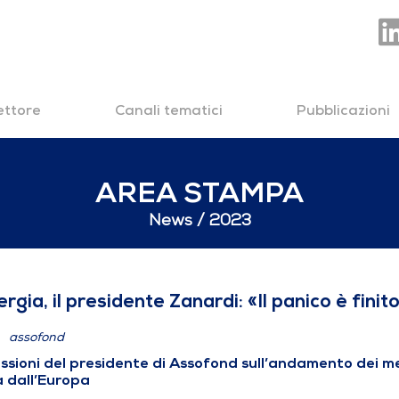
settore
Canali tematici
Pubblicazioni
AREA STAMPA
News
2023
dente Zanardi: «Il pani
rgia, il presidente Zanardi: «Il panico è fin
assofond
essioni del presidente di Assofond sull’andamento dei me
a dall’Europa