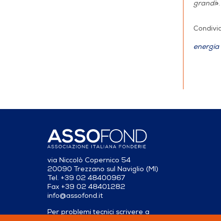
grandi
».
Condivid
energia
via Niccolò Copernico 54
20090 Trezzano sul Naviglio (MI)
Tel. +39 02 48400967
Fax +39 02 48401282
info@assofond.it
Per problemi tecnici scrivere a
servizio@assofond.it