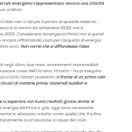
ercati energetici rappresentano ancora una criticità
on ordinari.
«
Credo non ci sia più il panico di qualche mese fa
–
ezzo è ai minimi da settembre 2021, ma è
aio 2021. Considerare l’emergenza finita non è quindi
o ancora affrontando costi per l’acquisto di energia
ltimi anni.
Non vorrei che si diffondesse l’idea
li negli ultimi due mesi, avvenimenti imprevedibili
asione russa dell’Ucraina. «
Il tutto
– ha proseguito
 a tutti i fattori produttivi:
a fronte di un primo calo
ncari di materie prime, materiali ausiliari e
e a superare con buoni risultati grazie anche al
di energia elettrica e gas, oggi sono necessarie
ente in situazioni critiche come quelle che, fra fine
tariamente la produzione a causa dei costi