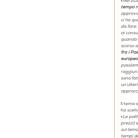
«
Nel 202
tempo r
approvvi
ci ha qu
da fare:
ai consu
quando i
scorso a
fra i Pa
europeo 
possiamo
raggiunt
sono fat
un’ulter
approcc
Il tema 
ha scelt
«
Le poli
prezzi) 
sul tema
tempi de