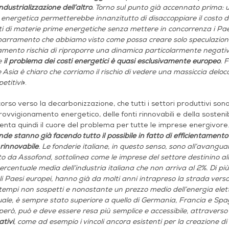
ndustrializzazione dell’altro
. Torno sul punto già accennato prima:
energetica permetterebbe innanzitutto di disaccoppiare il costo dell
i di materie prime energetiche senza mettere in concorrenza i Paesi
parramento che abbiamo visto come possa creare solo speculazione s
mento rischia di riproporre una dinamica particolarmente negativa 
e
il problema dei costi energetici è quasi esclusivamente europeo
. 
 Asia è chiaro che corriamo il rischio di vedere una massiccia deloc
etitivi
».
orso verso la decarbonizzazione, che tutti i settori produttivi son
rovvigionamento energetico, delle fonti rinnovabili e della sostenib
nta quindi il cuore del problema per tutte le imprese energivore
nde stanno già facendo tutto il possibile in fatto di efficientamen
rinnovabile
. Le fonderie italiane, in questo senso, sono all’avanguard
to da Assofond, sottolinea come le imprese del settore destinino all
ercentuale media dell’industria italiana che non arriva al 2%. Di più: l
li Paesi europei, hanno già da molti anni intrapreso la strada verso 
 tempi non sospetti e nonostante un prezzo medio dell’energia elettr
tuale, è sempre stato superiore a quello di Germania, Francia e Spag
però, può e deve essere resa più semplice e accessibile, attravers
ativi
, come ad esempio i vincoli ancora esistenti per la creazione di