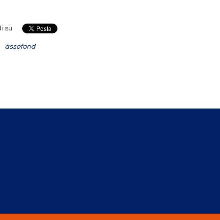
i su
assofond