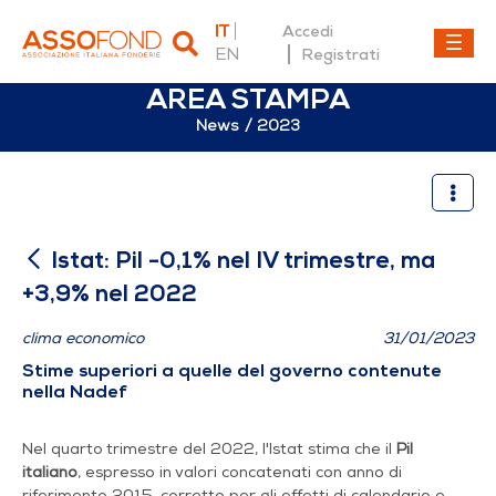
IT
Accedi
EN
Registrati
AREA STAMPA
News
2023
Istat: Pil -0,1% nel IV trim
Istat: Pil -0,1% nel IV trimestre, ma
+3,9% nel 2022
clima economico
31/01/2023
Stime superiori a quelle del governo contenute
nella Nadef
Nel quarto trimestre del 2022, l'Istat stima che il
Pil
italiano
, espresso in valori concatenati con anno di
riferimento 2015, corretto per gli effetti di calendario e