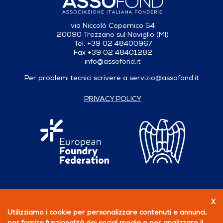
via Niccolò Copernico 54
20090 Trezzano sul Naviglio (MI)
Tel. +39 02 48400967
Fax +39 02 48401282
info@assofond.it
Per problemi tecnici scrivere a
servizio@assofond.it
PRIVACY POLICY
X
Seguici su
Utilizziamo i cookie per personalizzare contenuti e annunci,
per fornire funzionalità dei social media e per analizzare il