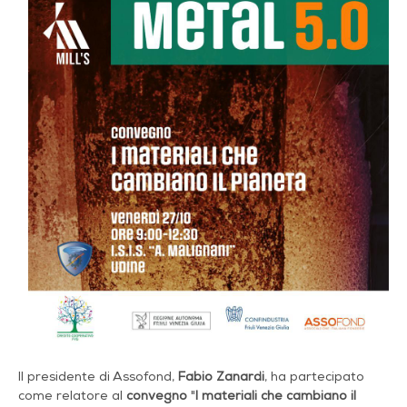
Il presidente di Assofond,
Fabio Zanardi
, ha partecipato
come relatore al
convegno
"
I materiali che cambiano il