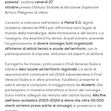
pianeta
", svoltosi
venerdì 27
ottobre
presso l’Istituto Statale di Istruzione Superiore
Arturo Malignani di Udine.
L'evento si collocava nell'ambito di
Metal 5.0
, digital
academy ideata da Mill's per affrontare temi legati al
mondo della metallurgia, della formazione e del lavoro. La
rassegna, che Assofond ha deciso di patrocinare, prevede
l'organizzazione di
diversi convegni, tutti organizzati
all’interno di istituti tecnici e scuole del territorio
, con la
partecipazione di imprese, istituzioni ed esperti di settore.
Il progetto ha mosso i primi passi in Friuli Venezia Giulia e
visiterà
dieci scuole sul territorio regionale
. La serie di
appuntamenti continuerà nel 2024 espandendosi in Friuli
Venezia Giulia e in altre province. Il pubblico presente in
sala è sempre composto in maggioranza da
studenti
, che
partecipano in maniera interattiva ai lavori dei convegni.
Sono inoltre collegati da remoto altri istituti tecnici.
Alla fine
dell’anno scolastico 2023-2024 si stima che oltre 20.000
utenti avranno preso parte ai convegni,
in presenza o da
remoto.