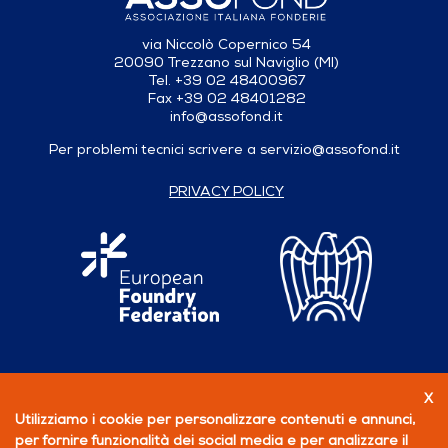
via Niccolò Copernico 54
20090 Trezzano sul Naviglio (MI)
Tel. +39 02 48400967
Fax +39 02 48401282
info@assofond.it
Per problemi tecnici scrivere a
servizio@assofond.it
PRIVACY POLICY
X
Seguici su
Utilizziamo i cookie per personalizzare contenuti e annunci,
per fornire funzionalità dei social media e per analizzare il