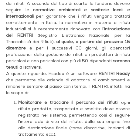
dei rifiuti. A seconda del tipo di scarto, le fonderie devono
seguire le
normative ambientali e sanitarie locali e
internazionali
per garantire che i rifiuti vengano trattati
correttamente. In Italia, la normativa in materia di rifiuti
industriali si è recentemente rinnovata con
l’introduzione
del
RENTRI
(Registro Elettronico Nazionale per la
Tracciabilità dei Rifiuti),
al quale,
a partire dal prossimo 15
dicembre
e per i successivi 60 giorni, gli operatori
professionali della gestione dei rifiuti e i produttori di rifiuti
pericolosi e non pericolosi con più di 50 dipendenti
saranno
tenuti a iscriversi
.
A questo riguardo, Ecodoo è un software
RENTRI Ready
che permette alle aziende di adattarsi ai cambiamenti e
rimanere sempre al passo con i tempi. Il RENTRI, infatti, ha
lo scopo di:
Monitorare e tracciare il percorso dei rifiuti
: ogni
rifiuto prodotto, trasportato e smaltito deve essere
registrato nel sistema, permettendo così di seguire
l'intero ciclo di vita del rifiuto, dalla sua origine fino
alla destinazione finale (come discariche, impianti di
trattamento ecc.).