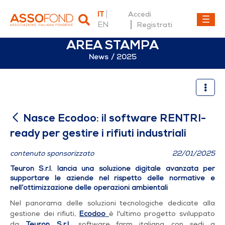
IT
Accedi
EN
Registrati
AREA STAMPA
News
2025
Nasce Ecodoo: il software RE
Nasce Ecodoo: il software RENTRI-
ready per gestire i rifiuti industriali
contenuto sponsorizzato
22/01/2025
Teuron S.r.l. lancia una soluzione digitale avanzata per
supportare le aziende nel rispetto delle normative e
nell’ottimizzazione delle operazioni ambientali
Nel panorama delle soluzioni tecnologiche dedicate alla
gestione dei rifiuti,
Ecodoo
è l'ultimo progetto sviluppato
da
Teuron S.r.l
.
, software farm italiana con sedi a