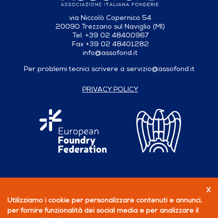
via Niccolò Copernico 54
20090 Trezzano sul Naviglio (MI)
Tel. +39 02 48400967
Fax +39 02 48401282
info@assofond.it
Per problemi tecnici scrivere a
servizio@assofond.it
PRIVACY POLICY
X
Seguici su
Utilizziamo i cookie per personalizzare contenuti e annunci,
per fornire funzionalità dei social media e per analizzare il