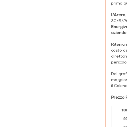
prima qu
L'Arera
30/6/2
Energivo
aziende 
Riteniam
costo d
direttam
pericolo
Dal gra
maggiore
il Cale
Prezzo 