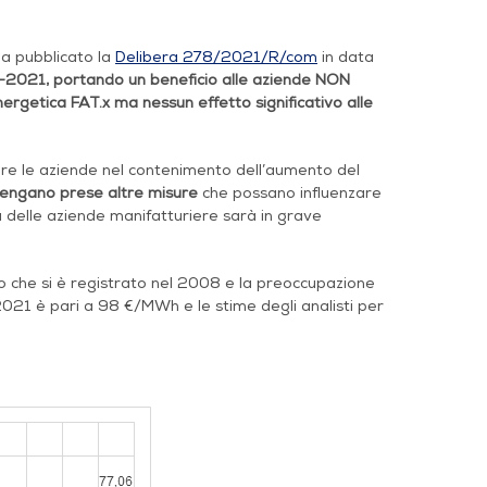
ha pubblicato la
Delibera
278/2021/R/com
in data
3-2021, portando un beneficio alle aziende NON
nergetica FAT.x ma nessun effetto significativo alle
are le aziende nel contenimento dell’aumento del
vengano prese altre misure
che possano influenzare
sa delle aziende manifatturiere sarà in grave
 che si è registrato nel 2008 e la preoccupazione
2021 è pari a 98 €/MWh e le stime degli analisti per