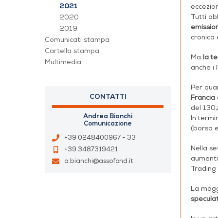
2021
eccezio
Tutti ab
2020
emissio
2019
cronica 
Comunicati stampa
Cartella stampa
Ma
la t
Multimedia
anche i 
Per qua
CONTATTI
Francia e
del 130,
Andrea Bianchi
In termi
Comunicazione
(borsa e
+39 0248400967 - 33
Nella se
+39 3487319421
aumenti 
a.bianchi@assofond.it
Trading
La maggi
specula