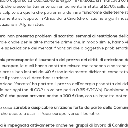
ticolo apparso su
Quotidiano Energia
il 9/9/2021 si rimarcava c
da
, che cresce lentamente con un aumento limitato al 2,76% sullo s
 colpito da quella che potremmo definire “
sindrome delle terre r
amento sviluppata in Africa dalla Cina (che di suo ne è già il ma
tuazione in Afghanistan.
però, non presenta problemi di scarsità, semmai di restrizione dell’
ale anche per le altre materie prime che, in modo simile, hanno vis
 e speculazione dei mercati finanziari che a oggettive problemati
iù preoccupante è l’aumento del prezzo dei diritti di emissione de
he europee
, le quali hanno adottato misure che tendono a sostenere 
 prezzi ben lontani dai 40 €/ton inizialmente dichiarati come tett
e il processo di decarbonizzazione.
zione “forzata” ha portato il prezzo dell’energia prodotta dai ci
o per ogni ton di CO2 un valore pari a 0,35 €/MWh
).
Dobbiamo a
O2 è che possa arrivare anche a 100 €/ton,
con un impatto potenz
to caso
sarebbe auspicabile un’azione forte da parte della Comun
 che questo trascini i Paesi europei verso il baratro.
 è impegnata attivamente anche nei gruppi di lavoro di Confindus