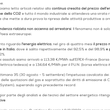
ne.
biamo letto articoli relativi alla
continua crescita del prezzo dell’ene
ne della CO2
e tutto il mondo industriale si attendeva una virata
e che mette a dura prova la ripresa delle attività produttive a o
endenza rialzista non accenna ad arrestarsi
.
Il fenomeno non è solo
Paesi extraeuropei.
nto riguarda
l'energia elettrica
, nel giro di quattro mesi
il prezzo
 in Italia
, dove è salito rispettivamente del 92,5% e del 98,9%
e 
2%.
ni assoluti siamo arrivati a 113,38 €/MWh sull’EPEX-France (borsa
lettrica tedesca) e a 134,64 €/MWh per il P.U.N. (borsa elettrica it
ttimana 35 (30 agosto – 5 settembre) l’impetuosa cavalcata dei pr
delle quotazioni del gas e soprattutto dei diritti di emissione d
 System), superando ogni precedente record.
or parte degli analisti e dei tecnici del settore energetico riten
tive
.