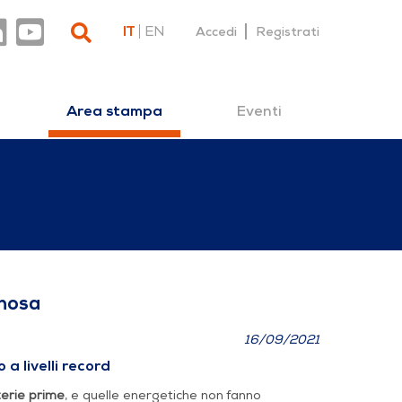
IT
EN
Accedi
Registrati
Eventi
Area stampa
a vertiginosa
inosa
16/09/2021
 a livelli record
terie prime
, e quelle energetiche non fanno