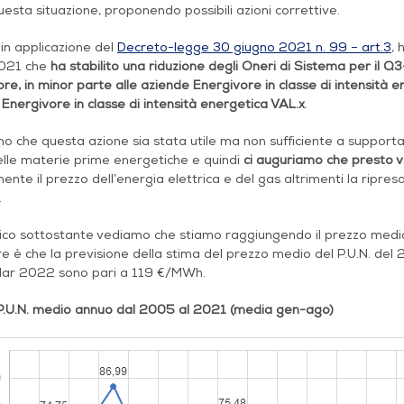
esta situazione, proponendo possibili azioni correttive.
, in applicazione del
Decreto-legge 30 giugno 2021 n. 99 – art.3
, 
021 che
ha stabilito
una riduzione degli Oneri di Sistema per il Q
re, in minor parte alle aziende Energivore in classe di intensità e
Energivore in classe di intensità energetica VAL.x
.
o che questa azione sia stata utile ma non sufficiente a support
elle materie prime energetiche e quindi
ci auguriamo che presto 
ente il prezzo dell’energia elettrica e del gas altrimenti la ripre
.
fico sottostante vediamo che stiamo raggiungendo il prezzo medio
 è che la previsione della stima del prezzo medio del P.U.N. del 
ndar 2022 sono pari a 119 €/MWh.
P.U.N. medio annuo dal 2005 al 2021 (media gen-ago)