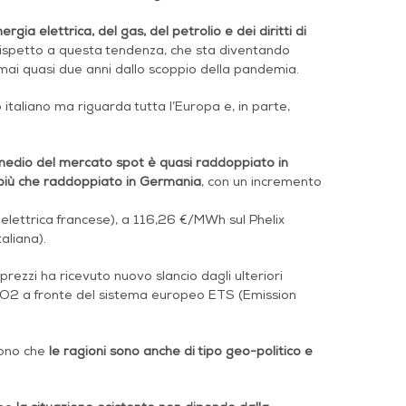
rgia elettrica, del gas, del petrolio e dei diritti di
 rispetto a questa tendenza, che sta diventando
rmai quasi due anni dallo scoppio della pandemia.
 italiano ma riguarda tutta l’Europa e, in parte,
 medio del mercato spot è quasi raddoppiato in
più che raddoppiato in Germania
, con un incremento
 elettrica francese), a 116,26 €/MWh sul Phelix
aliana).
ezzi ha ricevuto nuovo slancio dagli ulteriori
i CO2 a fronte del sistema europeo ETS (Emission
gono che
le ragioni sono anche di tipo geo-politico e