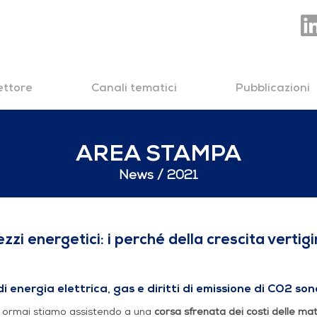
settore
Canali tematici
Pubblicazioni
AREA STAMPA
News
2021
 i perché della crescit
zzi energetici: i perché della crescita vertig
 di energia elettrica, gas e diritti di emissione di CO2 sono
 ormai stiamo assistendo a una
corsa sfrenata dei costi delle ma