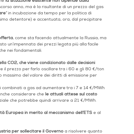
ome
la situazione esistente non dipende dalla
corso anno, ma è la risultante di un prezzo del gas
are
” in incubazione da tempo per la politica di
ssimo detentore) e accentuata, ora, dal precipitare
offerta
, come sta facendo attualmente la Russia, ma
to un’impennata dei prezzi legata più alla facile
che nei fondamentali.
lla CO2, che viene condizionato dalle decisioni
il prezzo per farlo oscillare tra i 60 e gli 80 €/ton
o massimo del valore dei diritti di emissione per
cli combinati a gas ad aumentare tra i 7 e 14 €/MWh
nche considerare che
le attuali attese sul costo
iale che potrebbe quindi arrivare a 21 €/MWh.
ità Europea in merito al meccanismo dell’ETS
e al
tria per sollecitare il Governo
a risolvere quanto