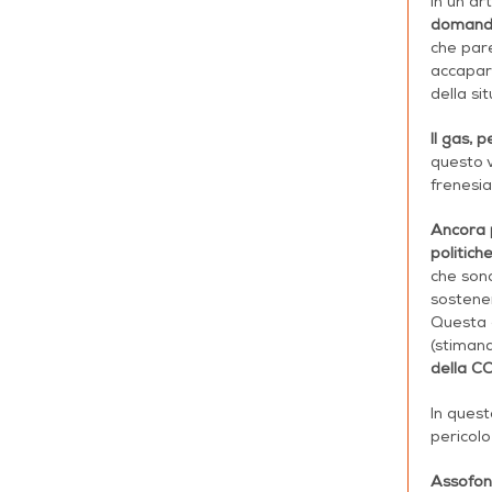
In un ar
doman
che pare
accaparr
della si
Il gas, 
questo v
frenesia
Ancora p
politic
che sono
sostener
Questa a
(
stimand
della C
In ques
pericolo
Assofond