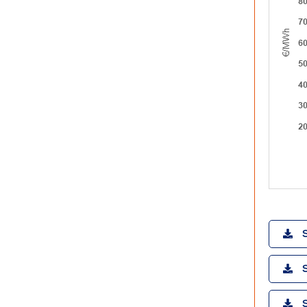
S
S
S