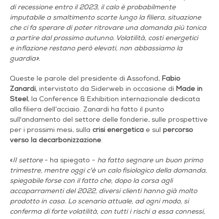
di recessione entro il 2023, il calo è probabilme
nte
imputabile a smaltimento scorte lungo la filiera, situazione
che ci fa sperare di poter ritrovare una domanda più tonica
a partire dal prossimo autunno. Volatilità, costi energetici
e inflazione restano però elevati, non abbassiamo la
guardia».
Queste le parole del presidente di Assofond,
Fabio
Zanardi
, intervistato da Siderweb in occasione di
Made in
Steel
, la Conference & Exhibition internazionale dedicata
alla filiera dell’acciaio. Zanardi ha fatto il punto
sull'andamento del settore delle fonderie, sulle prospettive
per i prossimi mesi, sulla
crisi energetica
e sul
percorso
verso la
decarbonizzazione
.
«
II settore
- ha spiegato -
ha fatto segnare un buon primo
trimestre, mentre oggi c'è un calo fisiologico della domanda,
spiegabile forse con il fatto che, dopo la corsa agli
accaparramenti del 2022, diversi clienti hanno già molto
prodotto in casa.
Lo sce
nario attuale, ad ogni modo, si
conferma di forte volatilità, con tutti i rischi a essa connessi,