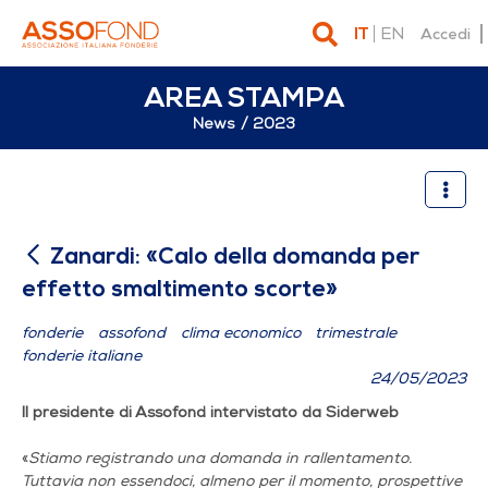
IT
EN
Accedi
AREA STAMPA
News
2023
Zanardi: «Calo della doman
Zanardi: «Calo della domanda per
effetto smaltimento scorte»
fonderie
assofond
clima economico
trimestrale
fonderie italiane
24/05/2023
Il presidente di Assofond intervistato da Siderweb
«
Stiamo registrando una domanda in rallentamento.
Tuttavia n
on
essendoci, almeno per il momento, prospettive