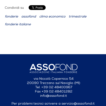
Condividi su
fonderie
assofond
clima economico
trimestrale
fonderie italiane
via Niccolò Copernico 54
20090 Trezzano sul Naviglio (MI)
Tel. +39 02 48400967
Fax +39 02 48401282
info@assofond.it
Per problemi tecnici scrivere a
servizio@assofond.it