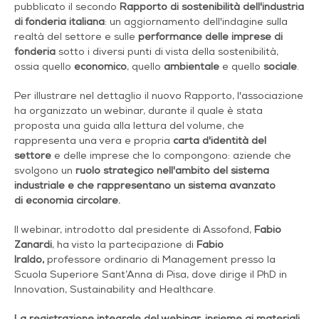
pubblicato il secondo
Rapporto di sostenibilità dell'industria
di fonderia italiana
: un aggiornamento dell'indagine sulla
realtà del settore e sulle
performance delle imprese di
fonderia
sotto i diversi punti di vista della sostenibilità,
ossia quello
economico
, quello
ambientale
e quello
sociale
.
Per illustrare nel dettaglio il nuovo Rapporto, l'associazione
ha organizzato un webinar, durante il quale è stata
proposta una guida alla lettura del volume, che
rappresenta una vera e propria
carta d'identità del
settore
e delle imprese che lo compongono: aziende che
svolgono un
ruolo strategico nell'ambito del sistema
industriale e che rappresentano un sistema avanzato
di
economia circolare.
Il webinar, introdotto dal presidente di Assofond,
Fabio
Zanardi
, ha visto la partecipazione di
Fabio
Iraldo,
professore ordinario di Management presso la
Scuola Superiore Sant’Anna di Pisa, dove dirige il PhD in
Innovation, Sustainability and Healthcare.
La registrazione integrale del webinar, insieme ai materiali