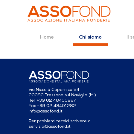
Home
Il 
Chi siamo
Dettaglio fonderia
Salta al contenuto
via Niccolò Copernico 54
20090 Trezzano sul Naviglio (MI)
Tel. +39 02 48400967
Fax +39 02 48401282
info@assofond.it
Per problemi tecnici scrivere a
servizio@assofond.it