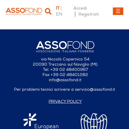
IT
Accedi
EN
Registrati
Dettaglio fonderia
via Niccolò Copernico 54
20090 Trezzano sul Naviglio (MI)
Tel. +39 02 48400967
Fax +39 02 48401282
info@assofond.it
Per problemi tecnici scrivere a
servizio@assofond.it
PRIVACY POLICY