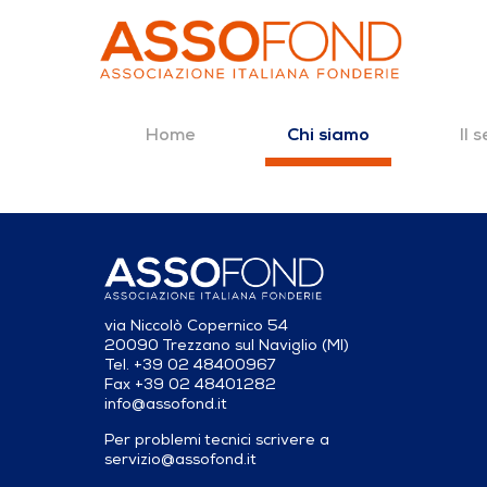
Home
Il 
Chi siamo
Dettaglio fonderia
Salta al contenuto
via Niccolò Copernico 54
20090 Trezzano sul Naviglio (MI)
Tel. +39 02 48400967
Fax +39 02 48401282
info@assofond.it
Per problemi tecnici scrivere a
servizio@assofond.it