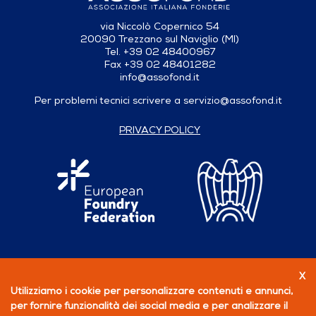
via Niccolò Copernico 54
20090 Trezzano sul Naviglio (MI)
Tel. +39 02 48400967
Fax +39 02 48401282
info@assofond.it
Per problemi tecnici scrivere a
servizio@assofond.it
PRIVACY POLICY
X
Seguici su
Utilizziamo i cookie per personalizzare contenuti e annunci,
per fornire funzionalità dei social media e per analizzare il