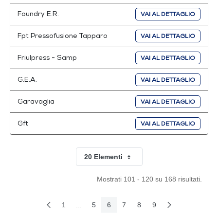
Foundry E.R.
VAI AL DETTAGLIO
Fpt Pressofusione Tapparo
VAI AL DETTAGLIO
Friulpress - Samp
VAI AL DETTAGLIO
G.E.A.
VAI AL DETTAGLIO
Garavaglia
VAI AL DETTAGLIO
Gft
VAI AL DETTAGLIO
20 Elementi
Per pagina
Mostrati 101 - 120 su 168 risultati.
1
...
5
6
7
8
9
Pagina Precedente
Pagina Seguent
Pagina
Pagine intermedie Use TAB to navigate.
Pagina
Pagina
Pagina
Pagina
Pagina