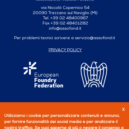
via Niccolò Copernico 54
20090 Trezzano sul Naviglio (MI)
Tel. +39 02 48400967
Fax +39 02 48401282
info@assofond.it
Per problemi tecnici scrivere a
servizio@assofond.it
PRIVACY POLICY
X
Seguici su
Utilizziamo i cookie per personalizzare contenuti e annunci,
per fornire funzionalità dei social media e per analizzare il
PERCHÉ ASSOCIARSI
nostro traffico. Se vuoi saperne di più o negare il consenso a