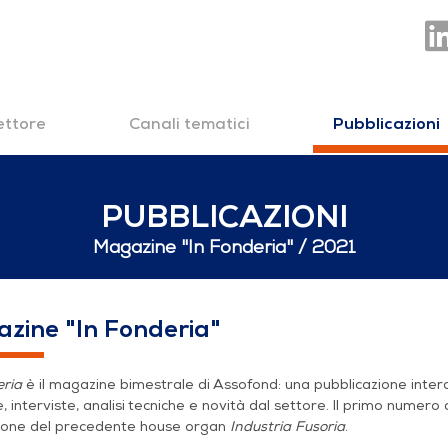
settore
Canali tematici
Pubblicazioni
PUBBLICAZIONI
Magazine "In Fonderia"
2021
zine "In Fonderia"
eria
è il magazine bimestrale di Assofond: una pubblicazione inte
e, interviste, analisi tecniche e novità dal settore. Il primo numero 
zione del precedente house organ
Industria Fusoria
.