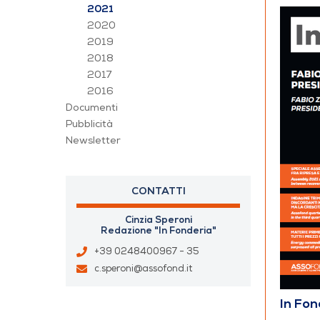
2021
2020
2019
2018
2017
2016
Documenti
Pubblicità
Newsletter
CONTATTI
Cinzia Speroni
Redazione "In Fonderia"
+39 0248400967 - 35
c.speroni@assofond.it
In Fo