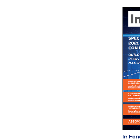
In Fo