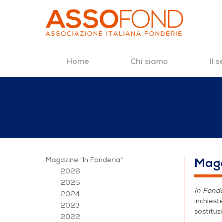
Home
Chi siamo
Il 
Salta al contenuto
2021
Magazine "In Fonderia"
Maga
2026
2025
In Fond
2024
inchiest
2023
sostitu
2022