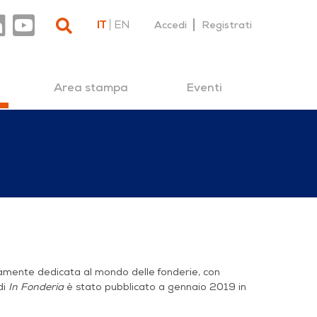
IT
EN
Accedi
Registrati
Area stampa
Eventi
ramente dedicata al mondo delle fonderie, con
di
In Fonderia
è stato pubblicato a gennaio 2019 in