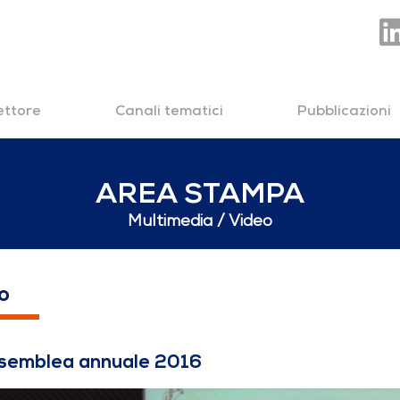
settore
Canali tematici
Pubblicazioni
AREA STAMPA
Multimedia
Video
le 2016
o
semblea annuale 2016