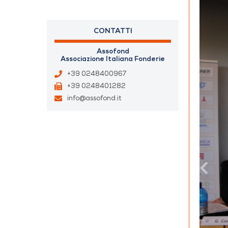
CONTATTI
Assofond
Associazione Italiana Fonderie
+39 0248400967
+39 0248401282
info@assofond.it