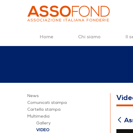
Home
Chi siamo
Il 
Salta al contenuto
Assemblea annua
News
Vide
Comunicati stampa
Cartella stampa
Multimedia
As
Gallery
VIDEO